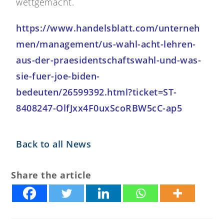
wettgemacht.
https://www.handelsblatt.com/unterneh
men/management/us-wahl-acht-lehren-
aus-der-praesidentschaftswahl-und-was-
sie-fuer-joe-biden-
bedeuten/26599392.html?ticket=ST-
8408247-OlfJxx4F0uxScoRBW5cC-ap5
Back to all News
Share the article